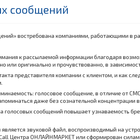
ых сообщений
щений» востребована компаниями, работающими в ра
нимания к рассылаемой информации благодаря возм
но или оригинально и прочувствованно, в зависимост
акта представителя компании с клиентом, и как сле
.
оминаемость: голосовое сообщение, в отличие от С
апоминаться даже без сознательной концентрации в
ка голосовых сообщений повышает узнаваемость бре
 является звуковой файл, воспроизводимый на устро
Call Центра ОНЛАЙНМАРКЕТ или сформирован силами 